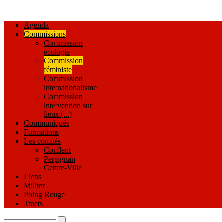
Agenda
Commissions
Commission
écologie
Commission
féministe
Commission
internationalisme
Commission
intervention sur
lieux (...)
Communiqués
Formations
Les comités
Conflent
Perpignan
Centre-Ville
Liens
Militer
Poing Rouge
Tracts