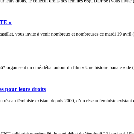
ur leurs droits, le collectif droits des femmes 66(CDDF66) vous invite (.
TE »
castillet, vous invite à venir nombreux et nombreuses ce mardi 19 avril (.
6* organisent un ciné-débat autour du film « Une histoire banale » de (.
s pour leurs droits
 réseau féministe existant depuis 2000, d’un réseau féministe existant d
NT solidarité ouvrière 66, le ciné-débat du Vendredi 23 janvier à 19h a