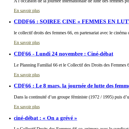
A l’occasion de la journée internationale de lutte des femmes po
En savoir plus
CDDF66 : SOIREE CINE « FEMMES EN LUT
le collectif droits des femmes 66, en partenariat avec le cinéma 
En savoir plus
CDF66 - Lundi 24 novembre : Ciné-débat
Le Planning Familial 66 et le Collectif des Droits des Femmes 6
En savoir plus
CDF66 : Le 8 mars, la journée de lutte des femme
Dans la continuité d’un groupe féministe (1972 / 1995) puis d’un
En savoir plus
ciné-débat : « On a grévé »
Le Collectif Droits des Femmes 66 co-animera avec le syndicat C