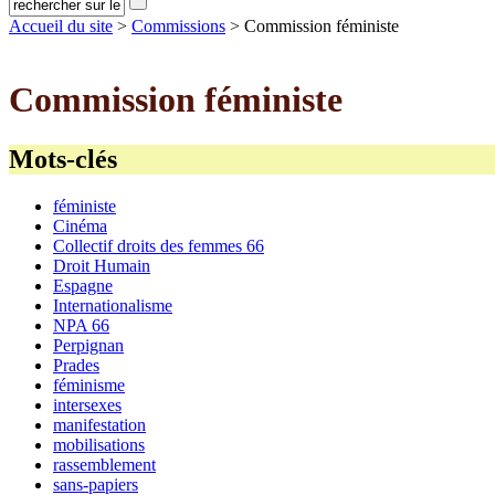
Accueil du site
>
Commissions
> Commission féministe
Commission féministe
Mots-clés
féministe
Cinéma
Collectif droits des femmes 66
Droit Humain
Espagne
Internationalisme
NPA 66
Perpignan
Prades
féminisme
intersexes
manifestation
mobilisations
rassemblement
sans-papiers