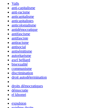
Valls
anti-capitalisme
anti-racisme
anticapitalisme
anticapitalistes
anticolonialisme
antidémocratique
antifascisme
antifasciste
antiracisme
antisocial
antisémitisme
autoritarisme
axel belliard
bisexualité
communisme
discrimination
droit autodétermination
droits démocratiques
démocratie
el khomri
expulsion
extrême droite