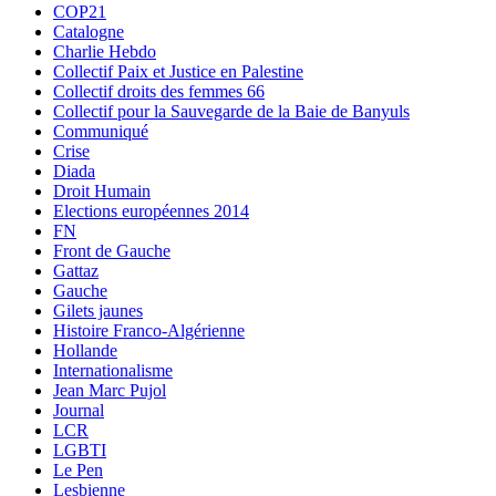
COP21
Catalogne
Charlie Hebdo
Collectif Paix et Justice en Palestine
Collectif droits des femmes 66
Collectif pour la Sauvegarde de la Baie de Banyuls
Communiqué
Crise
Diada
Droit Humain
Elections européennes 2014
FN
Front de Gauche
Gattaz
Gauche
Gilets jaunes
Histoire Franco-Algérienne
Hollande
Internationalisme
Jean Marc Pujol
Journal
LCR
LGBTI
Le Pen
Lesbienne