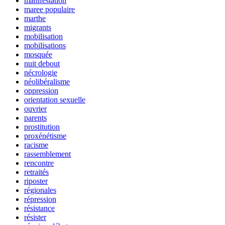
manifestation
maree populaire
marthe
migrants
mobilisation
mobilisations
mosquée
nuit debout
nécrologie
néolibéralisme
oppression
orientation sexuelle
ouvrier
parents
prostitution
proxénétisme
racisme
rassemblement
rencontre
retraités
riposter
régionales
répression
résistance
résister