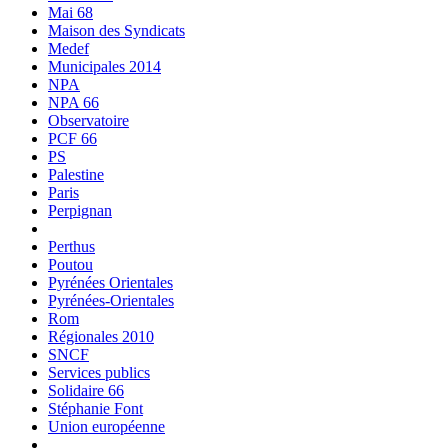
Mai 68
Maison des Syndicats
Medef
Municipales 2014
NPA
NPA 66
Observatoire
PCF 66
PS
Palestine
Paris
Perpignan
Perthus
Poutou
Pyrénées Orientales
Pyrénées-Orientales
Rom
Régionales 2010
SNCF
Services publics
Solidaire 66
Stéphanie Font
Union européenne