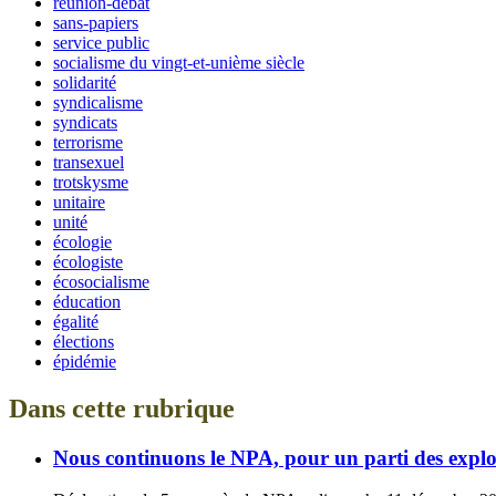
réunion-débat
sans-papiers
service public
socialisme du vingt-et-unième siècle
solidarité
syndicalisme
syndicats
terrorisme
transexuel
trotskysme
unitaire
unité
écologie
écologiste
écosocialisme
éducation
égalité
élections
épidémie
Dans cette rubrique
Nous continuons le NPA, pour un parti des exploit