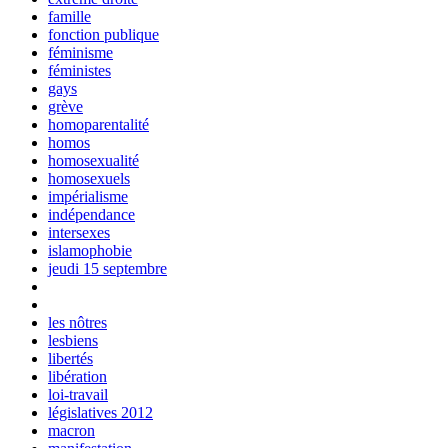
famille
fonction publique
féminisme
féministes
gays
grève
homoparentalité
homos
homosexualité
homosexuels
impérialisme
indépendance
intersexes
islamophobie
jeudi 15 septembre
les nôtres
lesbiens
libertés
libération
loi-travail
législatives 2012
macron