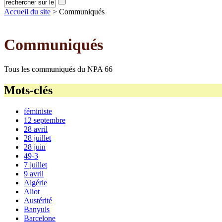
Accueil du site
> Communiqués
Communiqués
Tous les communiqués du NPA 66
Mots-clés
féministe
12 septembre
28 avril
28 juillet
28 juin
49-3
7 juillet
9 avril
Algérie
Aliot
Austérité
Banyuls
Barcelone