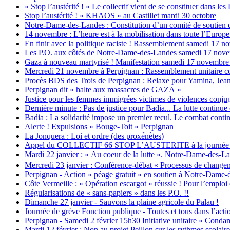
« Stop l’austérité ! » Le collectif vient de se constituer dans les
Stop l’austérité ! « KHAOS » au Castillet mardi 30 octobre
Notre-Dame-des-Landes : Constitution d’un comité de soutien 
14 novembre : L’heure est à la mobilisation dans toute l’Europe c
En finir avec la politique raciste ! Rassemblement samedi 17 
Les P.O. aux côtés de Notre-Dame-des-Landes samedi 17 nov
Gaza à nouveau martyrisé ! Manifestation samedi 17 novembre 
Mercredi 21 novembre à Perpignan : Rassemblement unitaire co
Procès BDS des Trois de Perpignan : Relaxe pour Yamina, Jean
Perpignan dit « halte aux massacres de GAZA »
Justice pour les femmes immigrées victimes de violences conjug
Dernière minute : Pas de justice pour Badia... La lutte continue
Badia : La solidarité impose un premier recul. Le combat contin
Alerte ! Expulsions « Bouge-Toit » Perpignan
La Jonquera : Loi et ordre (des proxénètes)
Appel du COLLECTIF 66 STOP L’AUSTERITE à la journée d’act
Mardi 22 janvier : « Au coeur de la lutte ». Notre-Dame-des-La
Mercredi 23 janvier : Conférence-débat « Processus de changem
Perpignan - Action « péage gratuit » en soutien à Notre-Dame
Côte Vermeille : « Opération escargot » réussie ! Pour l’emploi et
Régularisations de « sans-papiers » dans les P.O. !!
Dimanche 27 janvier - Sauvons la plaine agricole du Palau !
Journée de grève Fonction publique - Toutes et tous dans l’actio
Perpignan - Samedi 2 février 15h30 Initiative unitaire « Condam
Mardi 12 février : Non au projet Peillon sur les rythmes scolaire