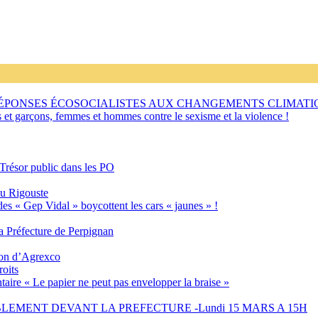
RÉPONSES ÉCOSOCIALISTES AUX CHANGEMENTS CLIMATI
s et garçons, femmes et hommes contre le sexisme et la violence !
 Trésor public dans les PO
eu Rigouste
des « Gep Vidal » boycottent les cars « jaunes » !
 Préfecture de Perpignan
tion d’Agrexco
roits
aire « Le papier ne peut pas envelopper la braise »
EMENT DEVANT LA PREFECTURE -Lundi 15 MARS A 15H