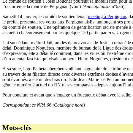
Le comité de soutien à Josie Boucher poursuit sa mobilisation pour la
l’occurrence la mairie de Perpignan (voir
L’Anticapitaliste
n°636).
Samedi 14 janvier, le comité de soutien tenait
meeting à Perpignan
, d
le préfet, présentait ses vœux aux PerpignanaisEs, annonçant ses proj
du comité de soutien. Une opération de gentrification raciste menée à co
accueilli chaleureusement par les quelque 120 participant·es. Urgence
Lui succédant, maître Llati, un des deux avocats de Josie, a retracé le 
délai. Dominique Noguères, membre du bureau de la Ligue des droits de
d’expression, elle a détaillé comment, dans les villes où l’extrême dro
d’un attentat fasciste qui visait son père, Henri Noguères, président 
À sa suite, Ugo Palheta chercheur-militant, signataire de la tribune n
au travers de sa filiation directe avec diverses extrêmes droites d’a
sont évoqués, a été un des bras droits de Jean-Marie Le Pen au moment 
gêne le numéro 2 actuel du RN ni ses comparses adeptes aujourd’hui d
Pour conclure et avant que s’engage un fructueux débat avec la salle, u
Correspondant·es NPA 66 (Catalogne nord)
Mots-clés