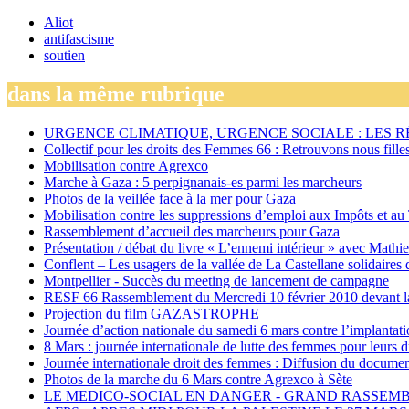
Aliot
antifascisme
soutien
dans la même rubrique
URGENCE CLIMATIQUE, URGENCE SOCIALE : LES 
Collectif pour les droits des Femmes 66 : Retrouvons nous fille
Mobilisation contre Agrexco
Marche à Gaza : 5 perpignanais-es parmi les marcheurs
Photos de la veillée face à la mer pour Gaza
Mobilisation contre les suppressions d’emploi aux Impôts et au
Rassemblement d’accueil des marcheurs pour Gaza
Présentation / débat du livre « L’ennemi intérieur » avec Mathi
Conflent – Les usagers de la vallée de La Castellane solidaires 
Montpellier - Succès du meeting de lancement de campagne
RESF 66 Rassemblement du Mercredi 10 février 2010 devant la
Projection du film GAZASTROPHE
Journée d’action nationale du samedi 6 mars contre l’implanta
8 Mars : journée internationale de lutte des femmes pour leurs d
Journée internationale droit des femmes : Diffusion du document
Photos de la marche du 6 Mars contre Agrexco à Sète
LE MEDICO-SOCIAL EN DANGER - GRAND RASSEMBL