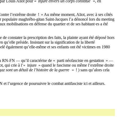
 par Louis Aliot pour «
injure envers un corps constitué
», en
 Contre l’extrême droite ! » Au même moment, Aliot, avec à ses côtés
ier populaire maghrébo-gitan Saint-Jacques l’a dénoncé lors du meeting
aux mobilisations en défense du quartier et de ses habitant·es a été
 de constater la prescription des faits, la plainte ayant été déposé hors
elle préside. Insistant sur la signification de la liberté
appelé également qu’elle-même et ses enfants ont été victimes en 1980
e du RN-FN — qu’il caractérise de « parti néofasciste en gestation » —
ot, qui crie à l’« injure » quand le fascisme ou même l’extrême droite
az sont un détail de l’histoire de la guerre
» ! ) sans qu’alors cela
et l’urgence de poursuivre le combat antifasciste ici et ailleurs.