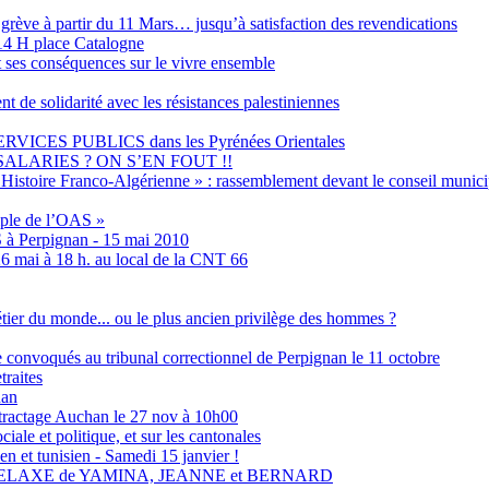
grève à partir du 11 Mars… jusqu’à satisfaction des revendications
4 H place Catalogne
t ses conséquences sur le vivre ensemble
olidarité avec les résistances palestiniennes
ES PUBLICS dans les Pyrénées Orientales
ALARIES ? ON S’EN FOUT !!
Histoire Franco-Algérienne » : rassemblement devant le conseil municip
emple de l’OAS »
S à Perpignan - 15 mai 2010
6 mai à 18 h. au local de la CNT 66
métier du monde... ou le plus ancien privilège des hommes ?
ne convoqués au tribunal correctionnel de Perpignan le 11 octobre
traites
nan
tractage Auchan le 27 nov à 10h00
ale et politique, et sur les cantonales
en et tunisien - Samedi 15 janvier !
RELAXE de YAMINA, JEANNE et BERNARD