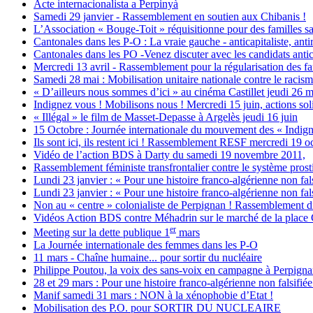
Acte internacionalista a Perpinyà
Samedi 29 janvier - Rassemblement en soutien aux Chibanis !
L’Association « Bouge-Toit » réquisitionne pour des familles s
Cantonales dans les P-O : La vraie gauche - anticapitaliste, anti
Cantonales dans les PO -Venez discuter avec les candidats anticap
Mercredi 13 avril - Rassemblement pour la régularisation des fa
Samedi 28 mai : Mobilisation unitaire nationale contre le racism
« D’ailleurs nous sommes d’ici » au cinéma Castillet jeudi 26 ma
Indignez vous ! Mobilisons nous ! Mercredi 15 juin, actions sol
« Illégal » le film de Masset-Depasse à Argelès jeudi 16 juin
15 Octobre : Journée internationale du mouvement des « Indign
Ils sont ici, ils restent ici ! Rassemblement RESF mercredi 19 o
Vidéo de l’action BDS à Darty du samedi 19 novembre 2011,
Rassemblement féministe transfrontalier contre le système prostit
Lundi 23 janvier : « Pour une histoire franco-algérienne non fals
Lundi 23 janvier : « Pour une histoire franco-algérienne non fals
Non au « centre » colonialiste de Perpignan ! Rassemblement d
Vidéos Action BDS contre Méhadrin sur le marché de la place
er
Meeting sur la dette publique 1
mars
La Journée internationale des femmes dans les P-O
11 mars - Chaîne humaine... pour sortir du nucléaire
Philippe Poutou, la voix des sans-voix en campagne à Perpign
28 et 29 mars : Pour une histoire franco-algérienne non falsifiée
Manif samedi 31 mars : NON à la xénophobie d’Etat !
Mobilisation des P.O. pour SORTIR DU NUCLEAIRE