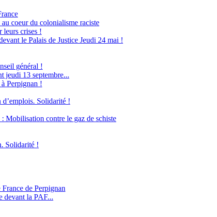
France
 au coeur du colonialisme raciste
leurs crises !
evant le Palais de Justice Jeudi 24 mai !
seil général !
 jeudi 13 septembre...
 à Perpignan !
 d’emplois. Solidarité !
obilisation contre le gaz de schiste
. Solidarité !
e France de Perpignan
e devant la PAF...