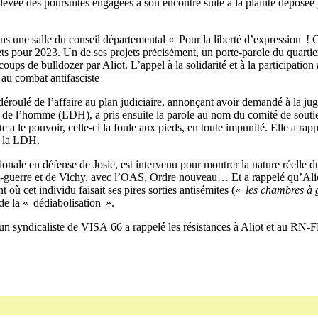
 levée des poursuites engagées à son encontre suite à la plainte déposée
ans une salle du conseil départemental « Pour la liberté d’expression !
ets pour 2023. Un de ses projets précisément, un porte-parole du quart
ups de bulldozer par Aliot. L’appel à la solidarité et à la participation 
 au combat antifasciste
déroulé de l’affaire au plan judiciaire, annonçant avoir demandé à la juge
 l’homme (LDH), a pris ensuite la parole au nom du comité de soutien qu’
ite a le pouvoir, celle-ci la foule aux pieds, en toute impunité. Elle a r
de la LDH.
ationale en défense de Josie, est intervenu pour montrer la nature réell
vant-guerre et de Vichy, avec l’OAS, Ordre nouveau… Et a rappelé qu’Ali
où cet individu faisait ses pires sorties antisémites («
les chambres à g
e la « dédiabolisation ».
n syndicaliste de VISA 66 a rappelé les résistances à Aliot et au RN-FN 