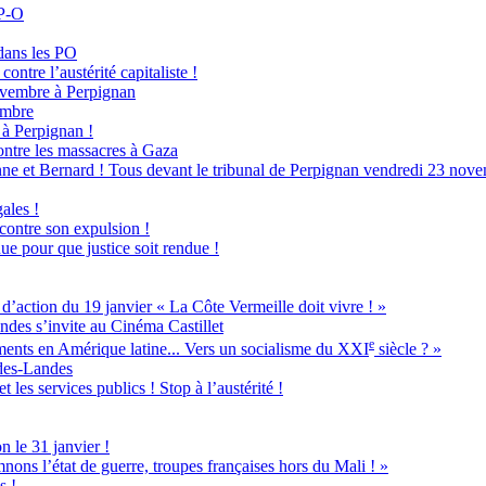
 P-O
dans les PO
ontre l’austérité capitaliste !
novembre à Perpignan
embre
à Perpignan !
ntre les massacres à Gaza
ne et Bernard ! Tous devant le tribunal de Perpignan vendredi 23 nove
ales !
 contre son expulsion !
ue pour que justice soit rendue !
ion du 19 janvier « La Côte Vermeille doit vivre ! »
ndes s’invite au Cinéma Castillet
e
ents en Amérique latine... Vers un socialisme du XXI
siècle ? »
-des-Landes
 les services publics ! Stop à l’austérité !
n le 31 janvier !
nons l’état de guerre, troupes françaises hors du Mali ! »
s !