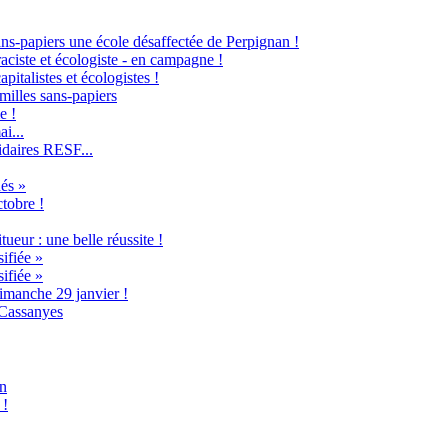
ans-papiers une école désaffectée de Perpignan !
raciste et écologiste - en campagne !
italistes et écologistes !
milles sans-papiers
e !
i...
idaires RESF...
és »
ctobre !
ueur : une belle réussite !
ifiée »
ifiée »
imanche 29 janvier !
 Cassanyes
an
 !