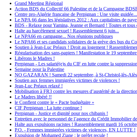
Grand Meeting Régional
Action BDS du Collectif 66 Palestine et de la Campagne BDS
Centre pro-Algérie française de Perpignan : Une visite guidée...
Le NPA 66 dans les législatives 2012 : Aux capitalistes de payer 
BDS - Relaxe pour Yamina, Jeanne et Bernard ! Toutes et tous d
Halte au harcèlement sexuel ! Rassemblement 6 juin...
Le NPA66 en campagne... Nos réunions publiques
Le NPA66 et ses candidats solidaires de la grève des bus du Con
Soutien à Jean-Luc Préaux ! Droit au logement ! Rassemblement
Régularisation des sans-papiers ! Manifestation le 19 septembre
Libérons le Madres !
Perpignan - Les salarié(e)s du CIF en lutte contre la suppression
Semaine pour la Palestine
NO GAZARAN ! Samedi 22 septembre, à St-Christol-lès-Alès : M
Soutien aux femmes immigrées victimes de violences !
Jean-Luc Préaux relaxé !
Mobilisation à FR3 contre les mesures d’austérité de la direction
Le Madres libéré !!
le Conflent contre le « Pacte budgétaire »
CIF Perpignan : La lutte continue !
Perpignan - Justice et dignité pour nos chibanis !
Entretien avec le personnel de l’agence du Crédit Immobilier d
Halte aux expulsions racistes ! Rassemblement mardi 16 octobr
P.O. - Femmes immigrées victimes de violences, EN LUTTE !
Expulsion de Mohamed Ziane : le préfet recule !