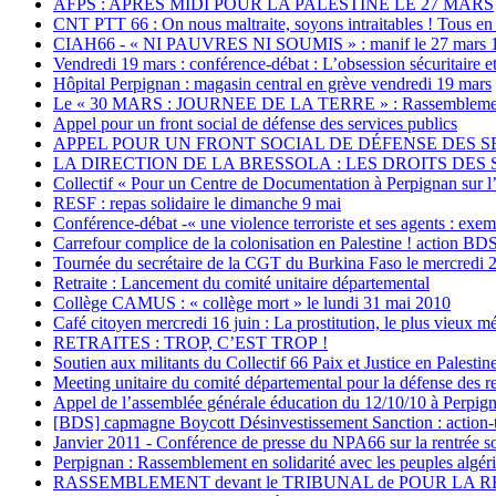
AFPS : APRES MIDI POUR LA PALESTINE LE 27 MARS
CNT PTT 66 : On nous maltraite, soyons intraitables ! Tous en 
CIAH66 - « NI PAUVRES NI SOUMIS » : manif le 27 mars 1
Vendredi 19 mars : conférence-débat : L’obsession sécuritaire e
Hôpital Perpignan : magasin central en grève vendredi 19 mars
Le « 30 MARS : JOURNEE DE LA TERRE » : Rassemblement de s
Appel pour un front social de défense des services publics
APPEL POUR UN FRONT SOCIAL DE DÉFENSE DES SERVIC
LA DIRECTION DE LA BRESSOLA : LES DROITS DES S
Collectif « Pour un Centre de Documentation à Perpignan sur l’
RESF : repas solidaire le dimanche 9 mai
Conférence-débat -« une violence terroriste et ses agents : ex
Carrefour complice de la colonisation en Palestine ! action BD
Tournée du secrétaire de la CGT du Burkina Faso le mercredi 2
Retraite : Lancement du comité unitaire départemental
Collège CAMUS : « collège mort » le lundi 31 mai 2010
Café citoyen mercredi 16 juin : La prostitution, le plus vieux 
RETRAITES : TROP, C’EST TROP !
Soutien aux militants du Collectif 66 Paix et Justice en Palesti
Meeting unitaire du comité départemental pour la défense des re
Appel de l’assemblée générale éducation du 12/10/10 à Perpig
[BDS] capmagne Boycott Désinvestissement Sanction : action-
Janvier 2011 - Conférence de presse du NPA66 sur la rentrée soci
Perpignan : Rassemblement en solidarité avec les peuples algéri
RASSEMBLEMENT devant le TRIBUNAL de POUR LA 