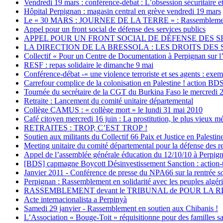
Vendredi 19 mars : conférence-débat : L’obsession sécuritaire e
Hôpital Perpignan : magasin central en grève vendredi 19 mars
Le « 30 MARS : JOURNEE DE LA TERRE » : Rassemblement de s
Appel pour un front social de défense des services publics
APPEL POUR UN FRONT SOCIAL DE DÉFENSE DES SERVIC
LA DIRECTION DE LA BRESSOLA : LES DROITS DES S
Collectif « Pour un Centre de Documentation à Perpignan sur l’
RESF : repas solidaire le dimanche 9 mai
Conférence-débat -« une violence terroriste et ses agents : ex
Carrefour complice de la colonisation en Palestine ! action BD
Tournée du secrétaire de la CGT du Burkina Faso le mercredi 2
Retraite : Lancement du comité unitaire départemental
Collège CAMUS : « collège mort » le lundi 31 mai 2010
Café citoyen mercredi 16 juin : La prostitution, le plus vieux 
RETRAITES : TROP, C’EST TROP !
Soutien aux militants du Collectif 66 Paix et Justice en Palesti
Meeting unitaire du comité départemental pour la défense des re
Appel de l’assemblée générale éducation du 12/10/10 à Perpig
[BDS] capmagne Boycott Désinvestissement Sanction : action-
Janvier 2011 - Conférence de presse du NPA66 sur la rentrée soci
Perpignan : Rassemblement en solidarité avec les peuples algéri
RASSEMBLEMENT devant le TRIBUNAL de POUR LA 
Acte internacionalista a Perpinyà
Samedi 29 janvier - Rassemblement en soutien aux Chibanis !
L’Association « Bouge-Toit » réquisitionne pour des familles s