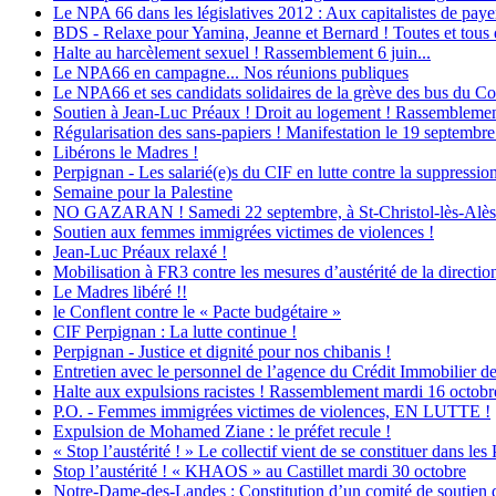
Le NPA 66 dans les législatives 2012 : Aux capitalistes de payer 
BDS - Relaxe pour Yamina, Jeanne et Bernard ! Toutes et tous d
Halte au harcèlement sexuel ! Rassemblement 6 juin...
Le NPA66 en campagne... Nos réunions publiques
Le NPA66 et ses candidats solidaires de la grève des bus du Con
Soutien à Jean-Luc Préaux ! Droit au logement ! Rassemblement
Régularisation des sans-papiers ! Manifestation le 19 septembre
Libérons le Madres !
Perpignan - Les salarié(e)s du CIF en lutte contre la suppression
Semaine pour la Palestine
NO GAZARAN ! Samedi 22 septembre, à St-Christol-lès-Alès : M
Soutien aux femmes immigrées victimes de violences !
Jean-Luc Préaux relaxé !
Mobilisation à FR3 contre les mesures d’austérité de la direction
Le Madres libéré !!
le Conflent contre le « Pacte budgétaire »
CIF Perpignan : La lutte continue !
Perpignan - Justice et dignité pour nos chibanis !
Entretien avec le personnel de l’agence du Crédit Immobilier d
Halte aux expulsions racistes ! Rassemblement mardi 16 octobr
P.O. - Femmes immigrées victimes de violences, EN LUTTE !
Expulsion de Mohamed Ziane : le préfet recule !
« Stop l’austérité ! » Le collectif vient de se constituer dans les
Stop l’austérité ! « KHAOS » au Castillet mardi 30 octobre
Notre-Dame-des-Landes : Constitution d’un comité de soutien 