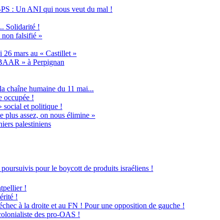
PS : Un ANI qui nous veut du mal !
 Solidarité !
non falsifié »
 26 mars au « Castillet »
ABAAR » à Perpignan
la chaîne humaine du 11 mai...
e occupée !
social et politique !
e plus assez, on nous élimine »
iers palestiniens
poursuivis pour le boycott de produits israéliens !
pellier !
rité !
 échec à la droite et au FN ! Pour une opposition de gauche !
 colonialiste des pro-OAS !