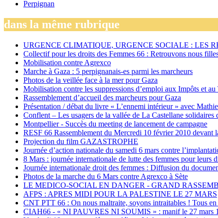
Perpignan
dans la même rubrique
URGENCE CLIMATIQUE, URGENCE SOCIALE : LES 
Collectif pour les droits des Femmes 66 : Retrouvons nous fille
Mobilisation contre Agrexco
Marche à Gaza : 5 perpignanais-es parmi les marcheurs
Photos de la veillée face à la mer pour Gaza
Mobilisation contre les suppressions d’emploi aux Impôts et au
Rassemblement d’accueil des marcheurs pour Gaza
Présentation / débat du livre « L’ennemi intérieur » avec Mathi
Conflent – Les usagers de la vallée de La Castellane solidaires 
Montpellier - Succès du meeting de lancement de campagne
RESF 66 Rassemblement du Mercredi 10 février 2010 devant la
Projection du film GAZASTROPHE
Journée d’action nationale du samedi 6 mars contre l’implanta
8 Mars : journée internationale de lutte des femmes pour leurs d
Journée internationale droit des femmes : Diffusion du document
Photos de la marche du 6 Mars contre Agrexco à Sète
LE MEDICO-SOCIAL EN DANGER - GRAND RASSEMBL
AFPS : APRES MIDI POUR LA PALESTINE LE 27 MARS
CNT PTT 66 : On nous maltraite, soyons intraitables ! Tous en 
CIAH66 - « NI PAUVRES NI SOUMIS » : manif le 27 mars 1