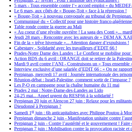
Perpignan, 27 février : Pour l’amnistie des syndicalistes !
5 mars - Tous ensemble contre l’« accord emploi » du MEDEF-
Le 6 mars, aux côtés de « Bouge-Toit » face à la répression !
« Bouge-Toit » à nouveau convoquée au tribunal de Perpignan...
Communiqué du « Collectif pour une histoire franco-algérienne 
Table ronde contre la guerre au Mali
« Au coeur d’une révolte ouvrière ! La saga des Conti »... mardi
Jeudi 28 mars - Rencontre avec les auteurs de « DEM AK X
Fin de la « trêve hivernale »... Attention danger d’expulsions !
Cabestany - Solidarité avec les travailleurs d’EDIT 66 !
Prades-Notre Dame des Landes : Le Conflent se mobilise pour 
Action BDS du 6 avril : ORANGE doit se retirer de la Palestin
Mardi 9 avril contre l’ANI - Construisons un « Tous ensemble » 
Interview exclusive d’une salariée d’EDIT 66 : « On ne rapport
Perpignan, mercredi 17 avril : Journée internationale des prisonn
Réunion-débat : Israël-Palestine, comment sortir de l’impasse ?
Les P-O en campagne pour la chaîne humaine du 11 mai
Prades 2 mai : Notre-Dame-des-Landes au Lido
24-25 mai... Appel urgent du RESF66 à la solidarité !
Perpignan 20 juin et Alençon 27 juin : Relaxe pour les militants 
Dieudonné à Perpignan ?
er
Samedi 1
juin : 6h anticapitalistes avec Philippe Poutou à Mont
Perpignan dimanche 2 juin - Manifestation unitaire contre l’austé
Perpignan 2 juin - Contre l’austérité et le gouvernement ! Faire
Perpignan 7 juin : Mobilisation contre la provocation raciste et