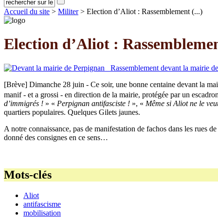
Accueil du site
>
Militer
> Election d’Aliot : Rassemblement (...)
Election d’Aliot : Rassembleme
[Brève] Dimanche 28 juin - Ce soir, une bonne centaine devant la mai
manif - et a grossi - en direction de la mairie, protégée par un escadro
d’immigrés !
» «
Perpignan antifasciste !
», «
Même si Aliot ne le veut
quartiers populaires. Quelques Gilets jaunes.
A notre connaissance, pas de manifestation de fachos dans les rues de Pe
donné des consignes en ce sens…
Mots-clés
Aliot
antifascisme
mobilisation