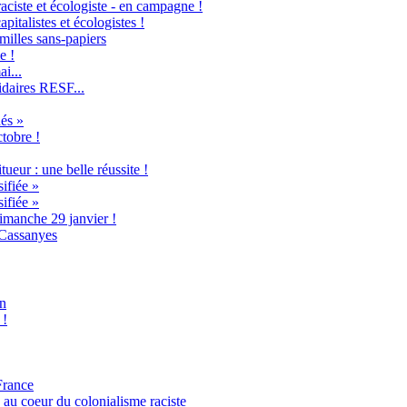
raciste et écologiste - en campagne !
italistes et écologistes !
milles sans-papiers
e !
i...
idaires RESF...
és »
ctobre !
ueur : une belle réussite !
ifiée »
ifiée »
imanche 29 janvier !
 Cassanyes
an
 !
France
 au coeur du colonialisme raciste