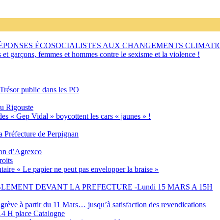
RÉPONSES ÉCOSOCIALISTES AUX CHANGEMENTS CLIMATI
s et garçons, femmes et hommes contre le sexisme et la violence !
 Trésor public dans les PO
eu Rigouste
des « Gep Vidal » boycottent les cars « jaunes » !
 Préfecture de Perpignan
tion d’Agrexco
roits
aire « Le papier ne peut pas envelopper la braise »
EMENT DEVANT LA PREFECTURE -Lundi 15 MARS A 15H
grève à partir du 11 Mars… jusqu’à satisfaction des revendications
4 H place Catalogne