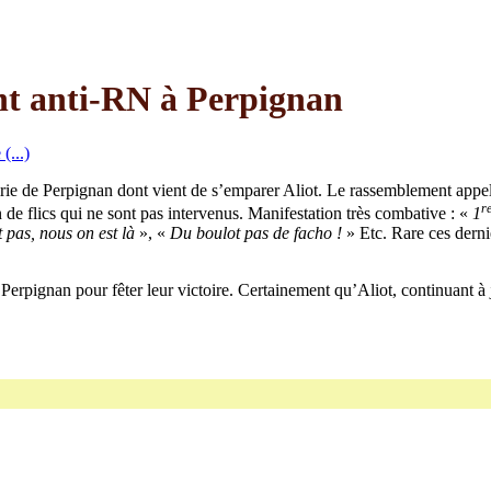
nt anti-RN à Perpignan
rie de Perpignan dont vient de s’emparer Aliot. Le rassemblement appelé
r
n de flics qui ne sont pas intervenus. Manifestation très combative : «
1
 pas, nous on est là
», «
Du boulot pas de facho !
» Etc. Rare ces dern
rpignan pour fêter leur victoire. Certainement qu’Aliot, continuant à jou