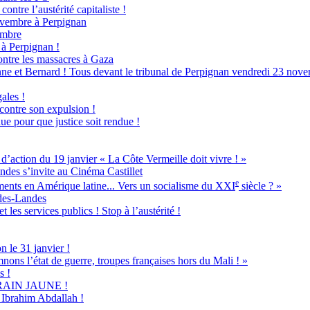
ontre l’austérité capitaliste !
novembre à Perpignan
embre
à Perpignan !
ntre les massacres à Gaza
ne et Bernard ! Tous devant le tribunal de Perpignan vendredi 23 nove
ales !
 contre son expulsion !
ue pour que justice soit rendue !
ion du 19 janvier « La Côte Vermeille doit vivre ! »
ndes s’invite au Cinéma Castillet
e
ents en Amérique latine... Vers un socialisme du XXI
siècle ? »
-des-Landes
 les services publics ! Stop à l’austérité !
n le 31 janvier !
nons l’état de guerre, troupes françaises hors du Mali ! »
s !
u TRAIN JAUNE !
s Ibrahim Abdallah !