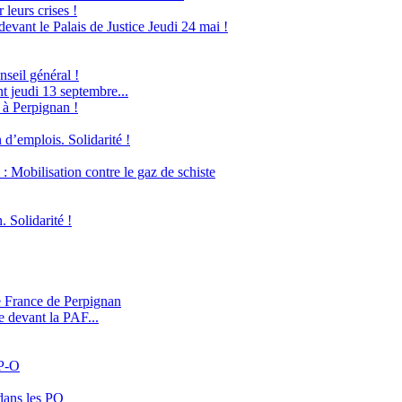
leurs crises !
evant le Palais de Justice Jeudi 24 mai !
seil général !
 jeudi 13 septembre...
 à Perpignan !
 d’emplois. Solidarité !
obilisation contre le gaz de schiste
. Solidarité !
e France de Perpignan
e devant la PAF...
 P-O
dans les PO