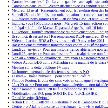
Cantonales dans les P-O : La vraie gauche - anticapitaliste, anti
Cantonales dans les PO -Venez discuter avec les candidats anticap
Mercredi 13 avril - Rassemblement pour la régularisation des fa
Samedi 28 mai : Mobilisation unitaire nationale contre le racism
« D’ailleurs nous sommes d’ici » au cinéma Castillet jeudi 26 ma
Indignez vous ! Mobilisons nous ! Mercredi 15 juin, actions sol
« Illégal » le film de Masset-Depasse à Argelès jeudi 16 juin
15 Octobre : Journée internationale du mouvement des « Indign
Ils sont ici, ils restent ici ! Rassemblement RESF mercredi 19 o
Vidéo de l’action BDS à Darty du samedi 19 novembre 2011,
Rassemblement féministe transfrontalier contre le système prostit
Lundi 23 janvier : « Pour une histoire franco-algérienne non fals
Lundi 23 janvier : « Pour une histoire franco-algérienne non fals
Non au « centre » colonialiste de Perpignan ! Rassemblement d
Vidéos Action BDS contre Méhadrin sur le marché de la place
er
Meeting sur la dette publique 1
mars
La Journée internationale des femmes dans les P-O
11 mars - Chaîne humaine... pour sortir du nucléaire
Philippe Poutou, la voix des sans-voix en campagne à Perpign
28 et 29 mars : Pour une histoire franco-algérienne non falsifiée
Manif samedi 31 mars : NON à la xénophobie d’Etat !
Mobilisation des P.O. pour SORTIR DU NUCLEAIRE
Grand Meeting Régional
Action BDS du Collectif 66 Palestine et de la Campagne BDS
Centre pro-Algérie française de Perpignan : Une visite guidée...