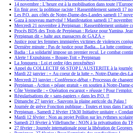
14 novembre : L’heure est à la mobilisation dans toute l’Europe c
En finir avec la politique raciste ! Rassemblement samedi 17 
Les P.O. aux côtés de Notre-Dame-des-Landes samedi 17 nov
Gaza à nouveau martyrisé ! Manifestation samedi 17 novembre 
Mercredi 21 novembre à Perpignan : Rassemblement unitaire co
Procès BDS des Trois de Perpignan : Relaxe pour Yamina, Jean
Perpignan dit « halte aux massacres de GAZA »
Justice pour les femmes immigrées victimes de violences conjug
Dernière minute : Pas de justice pour Badia... La lutte continue
Badia : La solidarité impose un premier recul. Le combat contin
Alerte ! Expulsions « Bouge-Toit » Perpignan
La Jonquera : Loi et ordre (des proxénètes)
Appel du COLLECTIF 66 STOP L’AUSTERITE à la journée d’act
Mardi 22 janvier : « Au coeur de la lutte ». Notre-Dame-des-La
Mercredi 23 janvier : Conférence-débat « Processus de changem
Perpignan - Action « péage gratuit » en soutien à Notre-Dame
Côte Vermeille : « Opération escargot » réussie ! Pour l’emploi et
Régularisations de « sans-papiers » dans les P.O. !!
Dimanche 27 janvier - Sauvons la plaine agricole du Palau !
Journée de grève Fonction publique - Toutes et tous dans l’actio
Perpignan - Samedi 2 février 15h30 Initiative unitaire « Condam
Mardi 12 février : Non au projet Peillon sur les rythmes scolaire
Samedi 23 février à Villefranche : NON à la privatisation d
27 février : Journée internationale pour la libération de George