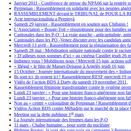
Janvier 2011 - Conférence de presse du NPA66 sur la rentrée soci
Perpignan : Rassemblement en solidarité avec les peuples algéri
RASSEMBLEMENT devant le TRIBUNAL de POUR LA 
Acte internacionalista a Perpinyà
Samedi 29 janvier - Rassemblement en soutien aux Chibanis !
L’Association « Bouge-Toit » réquisitionne pour des familles s
Cantonales dans les P-O : La vraie gauche - anticapitaliste, anti
Cantonales dans les PO -Venez discuter avec les candidats anticap
Mercredi 13 avril - Rassemblement pour la régularisation des fa
Samedi 28 mai : Mobilisation unitaire nationale contre le racism
« D’ailleurs nous sommes d’ici » au cinéma Castillet jeudi 26 ma
Indignez vous ! Mobilisons nous ! Mercredi 15 juin, actions sol
« Illégal » le film de Masset-Depasse à Argelès jeudi 16 juin
15 Octobre : Journée internationale du mouvement des « Indign
Ils sont ici, ils restent ici ! Rassemblement RESF mercredi 19 o
Vidéo de l’action BDS à Darty du samedi 19 novembre 2011,
Rassemblement féministe transfrontalier contre le système prostit
Lundi 23 janvier : « Pour une histoire franco-algérienne non fals
Lundi 23 janvier : « Pour une histoire franco-algérienne non fals
Non au « centre » colonialiste de Perpignan ! Rassemblement d
Vidéos Action BDS contre Méhadrin sur le marché de la place
er
Meeting sur la dette publique 1
mars
La Journée internationale des femmes dans les P-O
11 mars - Chaîne humaine... pour sortir du nucléaire
Philippe Poutou, la voix des sans-voix en campagne à Perpign