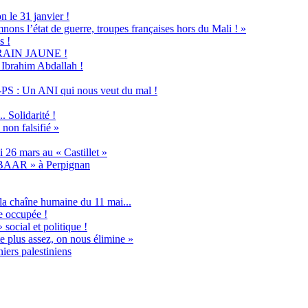
n le 31 janvier !
nons l’état de guerre, troupes françaises hors du Mali ! »
s !
u TRAIN JAUNE !
s Ibrahim Abdallah !
PS : Un ANI qui nous veut du mal !
 Solidarité !
non falsifié »
 26 mars au « Castillet »
ABAAR » à Perpignan
la chaîne humaine du 11 mai...
e occupée !
social et politique !
e plus assez, on nous élimine »
iers palestiniens