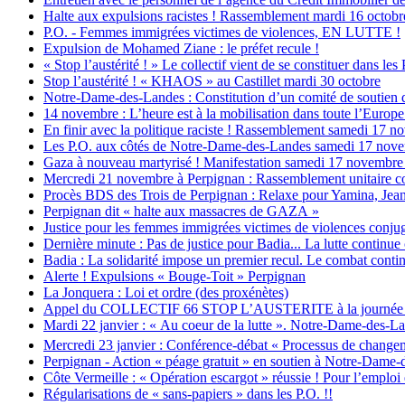
Halte aux expulsions racistes ! Rassemblement mardi 16 octobr
P.O. - Femmes immigrées victimes de violences, EN LUTTE !
Expulsion de Mohamed Ziane : le préfet recule !
« Stop l’austérité ! » Le collectif vient de se constituer dans les
Stop l’austérité ! « KHAOS » au Castillet mardi 30 octobre
Notre-Dame-des-Landes : Constitution d’un comité de soutien 
14 novembre : L’heure est à la mobilisation dans toute l’Europe c
En finir avec la politique raciste ! Rassemblement samedi 17 
Les P.O. aux côtés de Notre-Dame-des-Landes samedi 17 nov
Gaza à nouveau martyrisé ! Manifestation samedi 17 novembre 
Mercredi 21 novembre à Perpignan : Rassemblement unitaire co
Procès BDS des Trois de Perpignan : Relaxe pour Yamina, Jean
Perpignan dit « halte aux massacres de GAZA »
Justice pour les femmes immigrées victimes de violences conjug
Dernière minute : Pas de justice pour Badia... La lutte continue
Badia : La solidarité impose un premier recul. Le combat contin
Alerte ! Expulsions « Bouge-Toit » Perpignan
La Jonquera : Loi et ordre (des proxénètes)
Appel du COLLECTIF 66 STOP L’AUSTERITE à la journée d’act
Mardi 22 janvier : « Au coeur de la lutte ». Notre-Dame-des-La
Mercredi 23 janvier : Conférence-débat « Processus de changem
Perpignan - Action « péage gratuit » en soutien à Notre-Dame
Côte Vermeille : « Opération escargot » réussie ! Pour l’emploi et
Régularisations de « sans-papiers » dans les P.O. !!