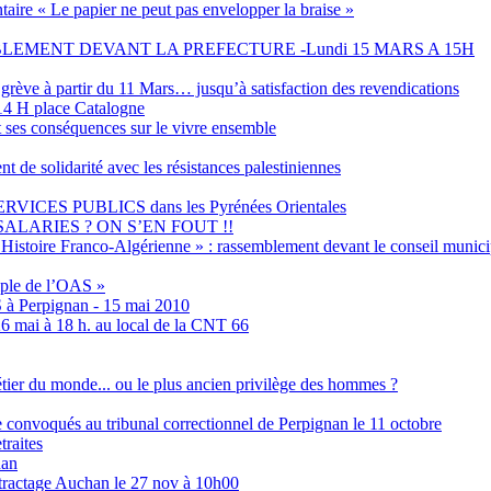
aire « Le papier ne peut pas envelopper la braise »
EMENT DEVANT LA PREFECTURE -Lundi 15 MARS A 15H
grève à partir du 11 Mars… jusqu’à satisfaction des revendications
4 H place Catalogne
t ses conséquences sur le vivre ensemble
olidarité avec les résistances palestiniennes
ES PUBLICS dans les Pyrénées Orientales
ALARIES ? ON S’EN FOUT !!
Histoire Franco-Algérienne » : rassemblement devant le conseil municip
emple de l’OAS »
S à Perpignan - 15 mai 2010
6 mai à 18 h. au local de la CNT 66
métier du monde... ou le plus ancien privilège des hommes ?
ne convoqués au tribunal correctionnel de Perpignan le 11 octobre
traites
nan
tractage Auchan le 27 nov à 10h00