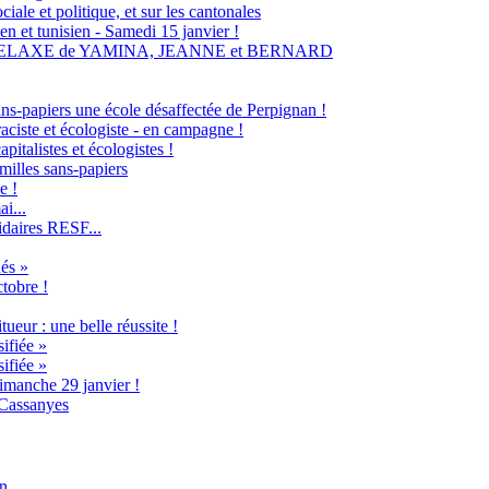
ale et politique, et sur les cantonales
en et tunisien - Samedi 15 janvier !
RELAXE de YAMINA, JEANNE et BERNARD
ans-papiers une école désaffectée de Perpignan !
raciste et écologiste - en campagne !
italistes et écologistes !
milles sans-papiers
e !
i...
idaires RESF...
és »
ctobre !
ueur : une belle réussite !
ifiée »
ifiée »
imanche 29 janvier !
 Cassanyes
an