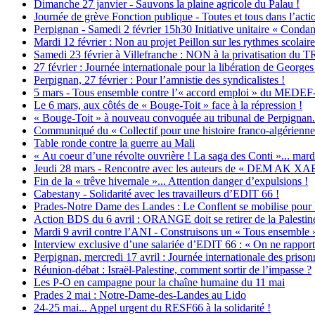
Dimanche 27 janvier - Sauvons la plaine agricole du Palau !
Journée de grève Fonction publique - Toutes et tous dans l’actio
Perpignan - Samedi 2 février 15h30 Initiative unitaire « Condam
Mardi 12 février : Non au projet Peillon sur les rythmes scolaire
Samedi 23 février à Villefranche : NON à la privatisation d
27 février : Journée internationale pour la libération de George
Perpignan, 27 février : Pour l’amnistie des syndicalistes !
5 mars - Tous ensemble contre l’« accord emploi » du MEDEF-
Le 6 mars, aux côtés de « Bouge-Toit » face à la répression !
« Bouge-Toit » à nouveau convoquée au tribunal de Perpignan...
Communiqué du « Collectif pour une histoire franco-algérienne 
Table ronde contre la guerre au Mali
« Au coeur d’une révolte ouvrière ! La saga des Conti »... mardi
Jeudi 28 mars - Rencontre avec les auteurs de « DEM AK X
Fin de la « trêve hivernale »... Attention danger d’expulsions !
Cabestany - Solidarité avec les travailleurs d’EDIT 66 !
Prades-Notre Dame des Landes : Le Conflent se mobilise pour 
Action BDS du 6 avril : ORANGE doit se retirer de la Palestin
Mardi 9 avril contre l’ANI - Construisons un « Tous ensemble » 
Interview exclusive d’une salariée d’EDIT 66 : « On ne rapport
Perpignan, mercredi 17 avril : Journée internationale des prisonn
Réunion-débat : Israël-Palestine, comment sortir de l’impasse ?
Les P-O en campagne pour la chaîne humaine du 11 mai
Prades 2 mai : Notre-Dame-des-Landes au Lido
24-25 mai... Appel urgent du RESF66 à la solidarité !