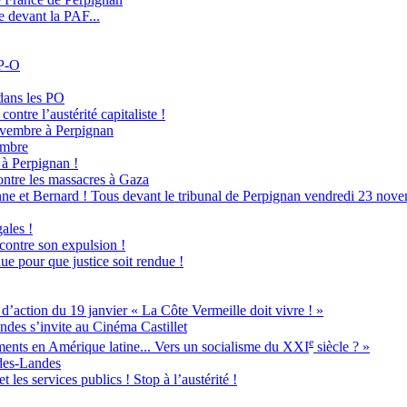
e devant la PAF...
 P-O
dans les PO
ontre l’austérité capitaliste !
novembre à Perpignan
embre
à Perpignan !
ntre les massacres à Gaza
ne et Bernard ! Tous devant le tribunal de Perpignan vendredi 23 nove
ales !
 contre son expulsion !
ue pour que justice soit rendue !
ion du 19 janvier « La Côte Vermeille doit vivre ! »
ndes s’invite au Cinéma Castillet
e
ents en Amérique latine... Vers un socialisme du XXI
siècle ? »
-des-Landes
 les services publics ! Stop à l’austérité !