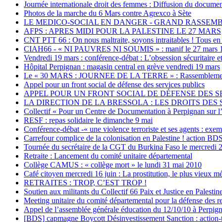
Journée internationale droit des femmes : Diffusion du document
Photos de la marche du 6 Mars contre Agrexco à Sète
LE MEDICO-SOCIAL EN DANGER - GRAND RASSEMBL
AFPS : APRES MIDI POUR LA PALESTINE LE 27 MARS
CNT PTT 66 : On nous maltraite, soyons intraitables ! Tous en 
CIAH66 - « NI PAUVRES NI SOUMIS » : manif le 27 mars 1
Vendredi 19 mars : conférence-débat : L’obsession sécuritaire e
Hôpital Perpignan : magasin central en grève vendredi 19 mars
Le « 30 MARS : JOURNEE DE LA TERRE » : Rassemblement de s
Appel pour un front social de défense des services publics
APPEL POUR UN FRONT SOCIAL DE DÉFENSE DES SERVIC
LA DIRECTION DE LA BRESSOLA : LES DROITS DES S
Collectif « Pour un Centre de Documentation à Perpignan sur l’
RESF : repas solidaire le dimanche 9 mai
Conférence-débat -« une violence terroriste et ses agents : ex
Carrefour complice de la colonisation en Palestine ! action BD
Tournée du secrétaire de la CGT du Burkina Faso le mercredi 2
Retraite : Lancement du comité unitaire départemental
Collège CAMUS : « collège mort » le lundi 31 mai 2010
Café citoyen mercredi 16 juin : La prostitution, le plus vieux 
RETRAITES : TROP, C’EST TROP !
Soutien aux militants du Collectif 66 Paix et Justice en Palesti
Meeting unitaire du comité départemental pour la défense des re
Appel de l’assemblée générale éducation du 12/10/10 à Perpig
[BDS] capmagne Boycott Désinvestissement Sanction : action-