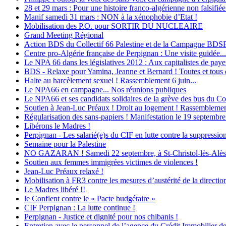
28 et 29 mars : Pour une histoire franco-algérienne non falsifiée
Manif samedi 31 mars : NON à la xénophobie d’Etat !
Mobilisation des P.O. pour SORTIR DU NUCLEAIRE
Grand Meeting Régional
Action BDS du Collectif 66 Palestine et de la Campagne BDS
Centre pro-Algérie française de Perpignan : Une visite guidée...
Le NPA 66 dans les législatives 2012 : Aux capitalistes de payer 
BDS - Relaxe pour Yamina, Jeanne et Bernard ! Toutes et tous d
Halte au harcèlement sexuel ! Rassemblement 6 juin...
Le NPA66 en campagne... Nos réunions publiques
Le NPA66 et ses candidats solidaires de la grève des bus du Con
Soutien à Jean-Luc Préaux ! Droit au logement ! Rassemblement
Régularisation des sans-papiers ! Manifestation le 19 septembre
Libérons le Madres !
Perpignan - Les salarié(e)s du CIF en lutte contre la suppression
Semaine pour la Palestine
NO GAZARAN ! Samedi 22 septembre, à St-Christol-lès-Alès : M
Soutien aux femmes immigrées victimes de violences !
Jean-Luc Préaux relaxé !
Mobilisation à FR3 contre les mesures d’austérité de la direction
Le Madres libéré !!
le Conflent contre le « Pacte budgétaire »
CIF Perpignan : La lutte continue !
Perpignan - Justice et dignité pour nos chibanis !
Entretien avec le personnel de l’agence du Crédit Immobilier d