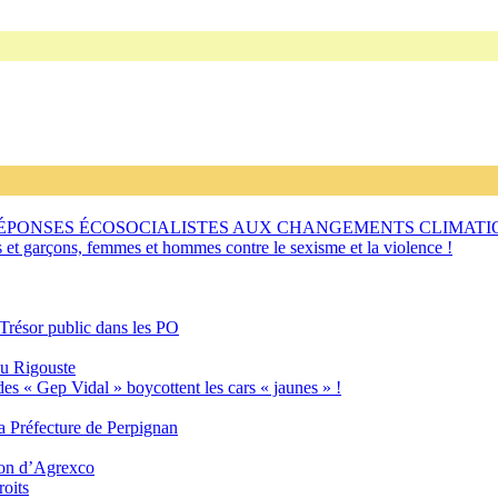
RÉPONSES ÉCOSOCIALISTES AUX CHANGEMENTS CLIMATI
s et garçons, femmes et hommes contre le sexisme et la violence !
 Trésor public dans les PO
eu Rigouste
des « Gep Vidal » boycottent les cars « jaunes » !
 Préfecture de Perpignan
tion d’Agrexco
roits