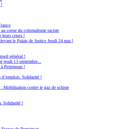
 !
France
 au coeur du colonialisme raciste
leurs crises !
evant le Palais de Justice Jeudi 24 mai !
seil général !
 jeudi 13 septembre...
 à Perpignan !
 d’emplois. Solidarité !
obilisation contre le gaz de schiste
. Solidarité !
e France de Perpignan