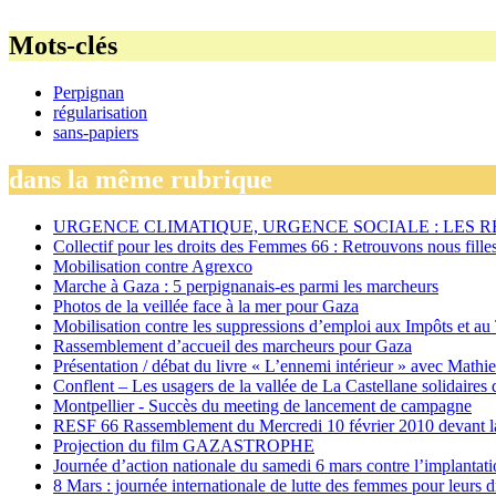
Mots-clés
Perpignan
régularisation
sans-papiers
dans la même rubrique
URGENCE CLIMATIQUE, URGENCE SOCIALE : LES 
Collectif pour les droits des Femmes 66 : Retrouvons nous fille
Mobilisation contre Agrexco
Marche à Gaza : 5 perpignanais-es parmi les marcheurs
Photos de la veillée face à la mer pour Gaza
Mobilisation contre les suppressions d’emploi aux Impôts et au
Rassemblement d’accueil des marcheurs pour Gaza
Présentation / débat du livre « L’ennemi intérieur » avec Mathi
Conflent – Les usagers de la vallée de La Castellane solidaires 
Montpellier - Succès du meeting de lancement de campagne
RESF 66 Rassemblement du Mercredi 10 février 2010 devant la
Projection du film GAZASTROPHE
Journée d’action nationale du samedi 6 mars contre l’implanta
8 Mars : journée internationale de lutte des femmes pour leurs d