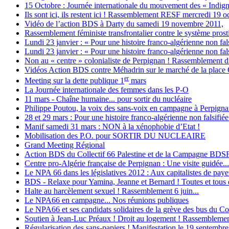
15 Octobre : Journée internationale du mouvement des « Indign
Ils sont ici, ils restent ici ! Rassemblement RESF mercredi 19 o
Vidéo de l’action BDS à Darty du samedi 19 novembre 2011,
Rassemblement féministe transfrontalier contre le système prostit
Lundi 23 janvier : « Pour une histoire franco-algérienne non fals
Lundi 23 janvier : « Pour une histoire franco-algérienne non fals
Non au « centre » colonialiste de Perpignan ! Rassemblement d
Vidéos Action BDS contre Méhadrin sur le marché de la place
er
Meeting sur la dette publique 1
mars
La Journée internationale des femmes dans les P-O
11 mars - Chaîne humaine... pour sortir du nucléaire
Philippe Poutou, la voix des sans-voix en campagne à Perpign
28 et 29 mars : Pour une histoire franco-algérienne non falsifiée
Manif samedi 31 mars : NON à la xénophobie d’Etat !
Mobilisation des P.O. pour SORTIR DU NUCLEAIRE
Grand Meeting Régional
Action BDS du Collectif 66 Palestine et de la Campagne BDS
Centre pro-Algérie française de Perpignan : Une visite guidée...
Le NPA 66 dans les législatives 2012 : Aux capitalistes de payer 
BDS - Relaxe pour Yamina, Jeanne et Bernard ! Toutes et tous d
Halte au harcèlement sexuel ! Rassemblement 6 juin...
Le NPA66 en campagne... Nos réunions publiques
Le NPA66 et ses candidats solidaires de la grève des bus du Con
Soutien à Jean-Luc Préaux ! Droit au logement ! Rassemblement
Régularisation des sans-papiers ! Manifestation le 19 septembre