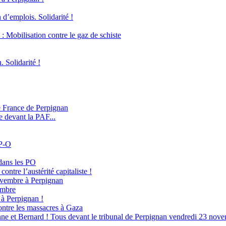
 d’emplois. Solidarité !
obilisation contre le gaz de schiste
. Solidarité !
e France de Perpignan
e devant la PAF...
 P-O
dans les PO
ontre l’austérité capitaliste !
novembre à Perpignan
embre
à Perpignan !
ntre les massacres à Gaza
ne et Bernard ! Tous devant le tribunal de Perpignan vendredi 23 nove