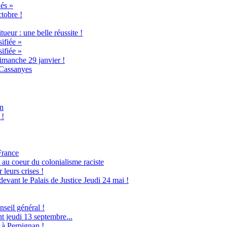
és »
ctobre !
ueur : une belle réussite !
ifiée »
ifiée »
imanche 29 janvier !
 Cassanyes
an
 !
France
 au coeur du colonialisme raciste
leurs crises !
evant le Palais de Justice Jeudi 24 mai !
seil général !
 jeudi 13 septembre...
 à Perpignan !