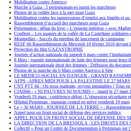
Mobilisation contre Agrexco
Marche à Gaza : 5 perpignanais-es parmi les marcheurs
Photos de la veillée face à la mer pour Gaza
Mobilisation contre les suppressions d’emploi aux Impôts et au
Rassemblement d’accueil des marcheurs pour Gaza
Présentation / débat du livre « L’ennemi intérieur » avec Mathi
Conflent – Les usagers de la vallée de La Castellane solidaires 
Montpellier - Succès du meeting de lancement de campagne
RESF 66 Rassemblement du Mercredi 10 février 2010 devant la
Projection du film GAZASTROPHE
Journée d’action nationale du samedi 6 mars contre l’implanta
8 Mars : journée internationale de lutte des femmes pour leurs d
Journée internationale droit des femmes : Diffusion du document
Photos de la marche du 6 Mars contre Agrexco à Sète
LE MEDICO-SOCIAL EN DANGER - GRAND RASSEMBL
AFPS : APRES MIDI POUR LA PALESTINE LE 27 MARS
CNT PTT 66 : On nous maltraite, soyons intraitables ! Tous en 
CIAH66 - « NI PAUVRES NI SOUMIS » : manif le 27 mars 1
Vendredi 19 mars : conférence-débat : L’obsession sécuritaire e
Hôpital Perpignan : magasin central en grève vendredi 19 mars
Le « 30 MARS : JOURNEE DE LA TERRE » : Rassemblement de s
Appel pour un front social de défense des services publics
APPEL POUR UN FRONT SOCIAL DE DÉFENSE DES SERVIC
LA DIRECTION DE LA BRESSOLA : LES DROITS DES S
Collectif « Pour un Centre de Documentation à Perpignan sur l’