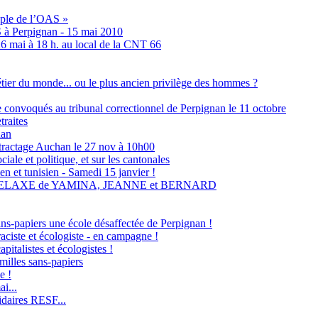
emple de l’OAS »
S à Perpignan - 15 mai 2010
6 mai à 18 h. au local de la CNT 66
métier du monde... ou le plus ancien privilège des hommes ?
ne convoqués au tribunal correctionnel de Perpignan le 11 octobre
traites
nan
tractage Auchan le 27 nov à 10h00
ale et politique, et sur les cantonales
en et tunisien - Samedi 15 janvier !
RELAXE de YAMINA, JEANNE et BERNARD
ans-papiers une école désaffectée de Perpignan !
raciste et écologiste - en campagne !
italistes et écologistes !
milles sans-papiers
e !
i...
idaires RESF...