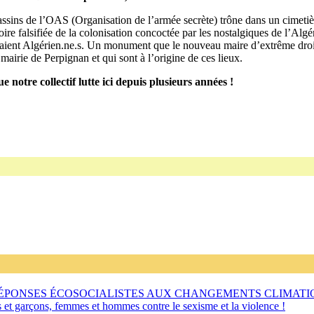
assins de l’OAS (Organisation de l’armée secrète) trône dans un cimetiè
re falsifiée de la colonisation concoctée par les nostalgiques de l’Algé
s étaient Algérien.ne.s. Un monument que le nouveau maire d’extrême dro
 mairie de Perpignan et qui sont à l’origine de ces lieux.
 notre collectif lutte ici depuis plusieurs années !
RÉPONSES ÉCOSOCIALISTES AUX CHANGEMENTS CLIMATI
s et garçons, femmes et hommes contre le sexisme et la violence !