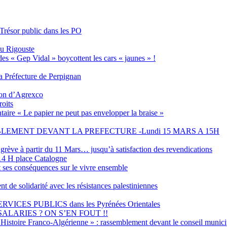
 Trésor public dans les PO
eu Rigouste
des « Gep Vidal » boycottent les cars « jaunes » !
 Préfecture de Perpignan
tion d’Agrexco
roits
aire « Le papier ne peut pas envelopper la braise »
EMENT DEVANT LA PREFECTURE -Lundi 15 MARS A 15H
grève à partir du 11 Mars… jusqu’à satisfaction des revendications
4 H place Catalogne
t ses conséquences sur le vivre ensemble
olidarité avec les résistances palestiniennes
ES PUBLICS dans les Pyrénées Orientales
ALARIES ? ON S’EN FOUT !!
Histoire Franco-Algérienne » : rassemblement devant le conseil municip