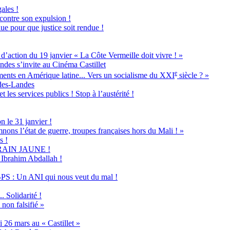
ales !
 contre son expulsion !
ue pour que justice soit rendue !
ion du 19 janvier « La Côte Vermeille doit vivre ! »
ndes s’invite au Cinéma Castillet
e
ents en Amérique latine... Vers un socialisme du XXI
siècle ? »
-des-Landes
 les services publics ! Stop à l’austérité !
n le 31 janvier !
nons l’état de guerre, troupes françaises hors du Mali ! »
s !
u TRAIN JAUNE !
s Ibrahim Abdallah !
PS : Un ANI qui nous veut du mal !
 Solidarité !
non falsifié »
 26 mars au « Castillet »