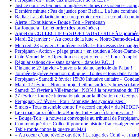
Justice pour les femmes immigrées victimes de violences conjug
Dernière minute : Pas de justice pour Badia... La lutte continue
Badia : La solidarité impose un premier recul. Le combat contin
Alerte ! Expulsions « Bouge-Toit » Perpignan
La Jonquera : Loi et ordre (des proxénètes)
Appel du COLLECTIF 66 STOP L’AUSTERITE à la journée d’act
Mardi 22 janvier : « Au coeur de la lutte ». Notre-Dame-des-La
Mercredi 23 janvier : Conférence-débat « Processus de changem
Perpignan - Action « péage gratuit » en soutien à Notre-Dame
Côte Vermeille : « Opération escargot » réussie ! Pour l’emploi et
Régularisations de « sans-papiers » dans les P.O. !!
Dimanche 27 janvier - Sauvons la plaine agricole du Palau !
Journée de grève Fonction publique - Toutes et tous dans l’actio
Perpignan - Samedi 2 février 15h30 Initiative unitaire « Condam
Mardi 12 février : Non au projet Peillon sur les rythmes scolaire
Samedi 23 février à Villefranche : NON à la privatisation d
27 février : Journée internationale pour la libération de George
Perpignan, 27 février : Pour l’amnistie des syndicalistes !
5 mars - Tous ensemble contre l’« accord emploi » du MEDEF-
Le 6 mars, aux côtés de « Bouge-Toit » face à la répression !
« Bouge-Toit » à nouveau convoquée au tribunal de Perpignan...
Communiqué du « Collectif pour une histoire franco-algérienne 
Table ronde contre la guerre au Mali
« Au coeur d’une révolte ouvrière ! La saga des Conti »... mardi