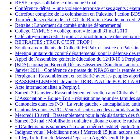
RESF : repas solidaire le dimanche 9 mai
Conférence-débat -« une violence terroriste et ses agents : ex
Carrefour complice de la colonisation en Palestine ! action BD
Tournée du secrétaire de la CGT du Burkina Faso le mercredi 2
Retraite : Lancement du comité unitaire départemental
Collège CAMUS : « collège mort » le lundi 31 mai 2010
Café citoyen mercredi 16 juin : La prostitution, le plus vieux 
RETRAITES : TROP, C’EST TROP !
Soutien aux militants du Collectif 66 Paix et Justice en Palesti
Meeting unitaire du comité départemental pour la défense des re
Appel de l’assemblée générale éducation du 12/10/10 à Perpig
[BDS] capmagne Boycott Désinvestissement Sanction : action-
Janvier 2011 - Conférence de presse du NPA66 sur la rentrée soci
Perpignan : Rassemblement en solidarité avec les peuples algéri
RASSEMBLEMENT devant le TRIBUNAL de POUR LA 
Acte internacionalista a Perpinyà
Samedi 29 janvier - Rassemblement en soutien aux Chibanis !
L’Association « Bouge-Toit » réquisitionne pour des familles s
Cantonales dans les P-O : La vraie gauche - anticapitaliste, anti
Cantonales dans les PO -Venez discuter avec les candidats anticap
Mercredi 13 avril - Rassemblement pour la régularisation des fa
Samedi 28 mai : Mobilisation unitaire nationale contre le racism
« D’ailleurs nous sommes d’ici » au cinéma Castillet jeudi 26 ma
Indignez vous ! Mobilisons nous ! Mercredi 15 juin, actions sol
« Illégal » le film de Masset-Depasse à Argelès jeudi 16 juin