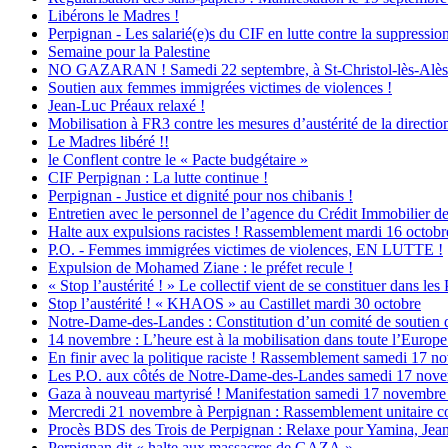
Libérons le Madres !
Perpignan - Les salarié(e)s du CIF en lutte contre la suppression
Semaine pour la Palestine
NO GAZARAN ! Samedi 22 septembre, à St-Christol-lès-Alès : M
Soutien aux femmes immigrées victimes de violences !
Jean-Luc Préaux relaxé !
Mobilisation à FR3 contre les mesures d’austérité de la direction
Le Madres libéré !!
le Conflent contre le « Pacte budgétaire »
CIF Perpignan : La lutte continue !
Perpignan - Justice et dignité pour nos chibanis !
Entretien avec le personnel de l’agence du Crédit Immobilier d
Halte aux expulsions racistes ! Rassemblement mardi 16 octobr
P.O. - Femmes immigrées victimes de violences, EN LUTTE !
Expulsion de Mohamed Ziane : le préfet recule !
« Stop l’austérité ! » Le collectif vient de se constituer dans les
Stop l’austérité ! « KHAOS » au Castillet mardi 30 octobre
Notre-Dame-des-Landes : Constitution d’un comité de soutien 
14 novembre : L’heure est à la mobilisation dans toute l’Europe c
En finir avec la politique raciste ! Rassemblement samedi 17 
Les P.O. aux côtés de Notre-Dame-des-Landes samedi 17 nov
Gaza à nouveau martyrisé ! Manifestation samedi 17 novembre 
Mercredi 21 novembre à Perpignan : Rassemblement unitaire co
Procès BDS des Trois de Perpignan : Relaxe pour Yamina, Jean
Perpignan dit « halte aux massacres de GAZA »