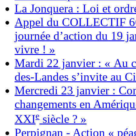
La Jonquera : Loi et ordr
Appel du COLLECTIF 6
journée d’action du 19 ja
vivre ! »
Mardi 22 janvier : « Au c
des-Landes s’invite au Ci
Mercredi 23 janvier : Co
changements en Amérique 
e
XXI
siècle ? »
Perpignan - Action « péag