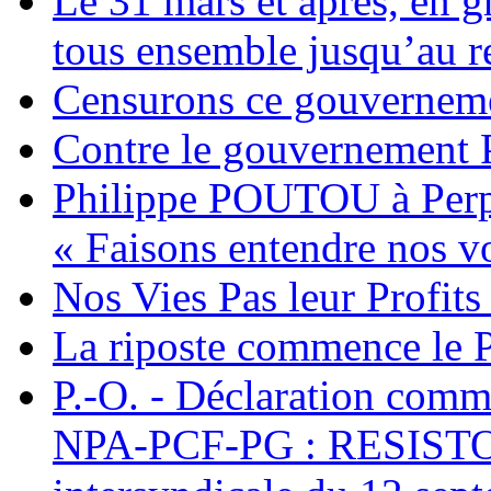
Le 31 mars et après, en gr
tous ensemble jusqu’au ret
Censurons ce gouvernemen
Contre le gouvernemen
Philippe POUTOU à Perp
« Faisons entendre nos voi
Nos Vies Pas leur Profit
La riposte commence le 
P.-O. - Déclaration c
NPA-PCF-PG : RESISTONS