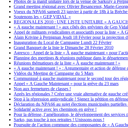
Photos de la manif unitaire lors de la venue de Sarkozy à Perpi
Grand meeting régional avec Olivier Besancenot, Marie-Geor
Voeux du NPA66 samedi 23 janvier à partir de 18h à la Brèche
Soutenons les « GEP VIDAL »
REGIONALES 2010 : UNE LISTE UNITAIRE « A GAUC
« A gauche maintenant ! » aux côtés des grévistes de Gep Vida
Appel de militants syndicalistes et associatifs pour la li
Alain Krivine à Perpignan Jeudi 18 Février pour la projection du
Inauguration du Local de Campagne Lundi 22 Février
Grand Banquet de la liste le Dimanche 28 Février 2010
Agrexco : Appel de la liste « À gauche maintenant » pour l’act
Planning des meetings & réunions publique dans le départemen
Réunions thématiques de la liste « À gauche maintenant ! »
« A gauche maintenant ! » : Argumentaire et action de défense
Vidéos du Meeting de Campagne du 5 Mars
Communiqué à gauche maintenant pour le second tour des régi
Appel « A Gauche Maintenant » pour la grève du 23 mars
Non aux fermetures de classes !
Après les régionales ? Créer une vraie alternative de gauche cré
Stop à la répression antisyndicale ! Signez la pétition en défen
Déclaration du NPA66 au sujet élections municipales partielles
Solidarité active avec les cheminots en grève !
Pour la défense, l’amélioration, le développement des services p
Sarko, pas touche à nos retraites ! Unissons-nous !
Poursuite de l’action commune des composantes de « A Gauche