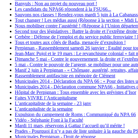
Banyuls : Non au projet du nouveau port !
Les candidats du NPA66 répondent à la FSU66...
Sauvons nos classes ! Rendez-vous mardi 5 juin à La Cabanass
Tout changer ! Les médias aussi (Réponse à la section « Midi 
Nous mobiliser contre l’austérité ! (Réponse à l’Union départ
Second tour des législatives : Battre la droite et l’extrême droite
Cerbère : Défense de l’emploi et du service public ferroviaire
Tous et toutes aux côtés de Badia, menacée d’expulsion !
Perpignan - Rassemblement samedi 26 janvier : Egalité pour tout
Jean-Marc Pujol et le 19 mars : Le revanchisme colonial « fait m
Dimanche 5 mai - Contre le gouvernement, la droite et l’extrêm
5 mai - Contre le pouvoir de l’argent, se mobiliser pour une autr
Manif 2 juin à Perpignan - « Chômage, austérité, retraites
Rassemblement antifasciste en mémoire de Clément
Municipales 2014 - Déclaration du NPA 66 : « Pour des listes un
Municipales 2014 - Déclaration commune NPA66 - Initiatives 
Hôpital de Perpignan : Tous ensemble avec les grévistes d’Isor
Faites VIVRE l’Anticapitalisme
L’anticapitaliste de la semaine - 23 janv
L’anticapitaliste de la semaine
Expulsion du campement de Roms : Communiqué du NPA 66
Vidéo - Stéphanie Font à la Faculté
Mardi 11 mars, réservons à Gattaz l’accueil qu’il mérite !
Prades - Pourquoi il n’y a pas de liste unitaire à la gauche du P
Municipales Perpignan - Droit de réponse