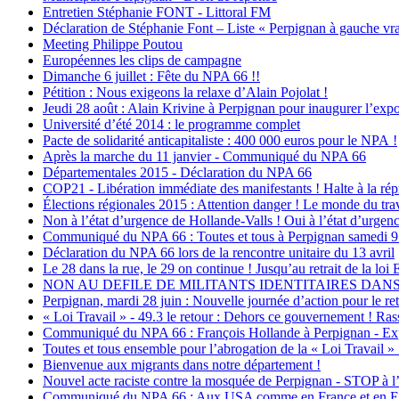
Entretien Stéphanie FONT - Littoral FM
Déclaration de Stéphanie Font – Liste « Perpignan à gauche vra
Meeting Philippe Poutou
Européennes les clips de campagne
Dimanche 6 juillet : Fête du NPA 66 !!
Pétition : Nous exigeons la relaxe d’Alain Pojolat !
Jeudi 28 août : Alain Krivine à Perpignan pour inaugurer l’expo
Université d’été 2014 : le programme complet
Pacte de solidarité anticapitaliste : 400 000 euros pour le NPA !
Après la marche du 11 janvier - Communiqué du NPA 66
Départementales 2015 - Déclaration du NPA 66
COP21 - Libération immédiate des manifestants ! Halte à la rép
Élections régionales 2015 : Attention danger ! Le monde du travai
Non à l’état d’urgence de Hollande-Valls ! Oui à l’état d’urgen
Communiqué du NPA 66 : Toutes et tous à Perpignan samedi 9 avri
Déclaration du NPA 66 lors de la rencontre unitaire du 13 avril
Le 28 dans la rue, le 29 on continue ! Jusqu’au retrait de la loi
NON AU DEFILE DE MILITANTS IDENTITAIRES DANS 
Perpignan, mardi 28 juin : Nouvelle journée d’action pour le retr
« Loi Travail » - 49.3 le retour : Dehors ce gouvernement ! Ras
Communiqué du NPA 66 : François Hollande à Perpignan - Exprimo
Toutes et tous ensemble pour l’abrogation de la « Loi Travail 
Bienvenue aux migrants dans notre département !
Nouvel acte raciste contre la mosquée de Perpignan - STOP à l’
Communiqué du NPA 66 : Aux USA comme en France et en Euro