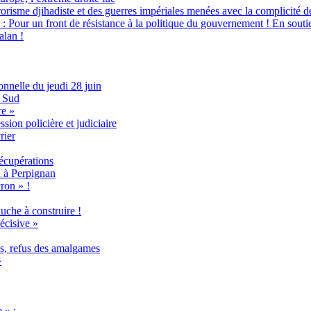
orisme djihadiste et des guerres impériales menées avec la complicité d
 un front de résistance à la politique du gouvernement ! En soutien 
alan !
onnelle du jeudi 28 juin
e Sud
re »
sion policière et judiciaire
rier
récupérations
n à Perpignan
ron » !
uche à construire !
écisive »
és, refus des amalgames
»
 » :