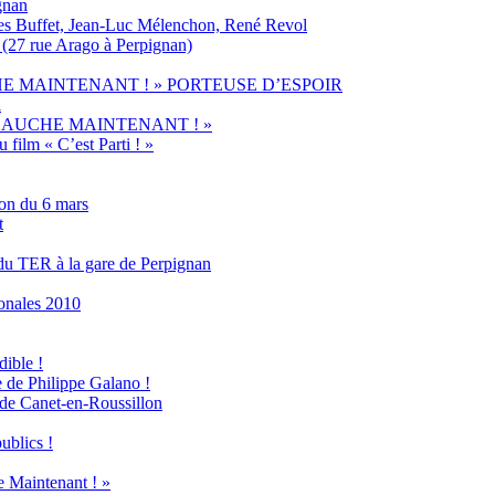
gnan
ges Buffet, Jean-Luc Mélenchon, René Revol
 (27 rue Arago à Perpignan)
HE MAINTENANT ! » PORTEUSE D’ESPOIR
l
ste « A GAUCHE MAINTENANT ! »
 film « C’est Parti ! »
ion du 6 mars
t
 du TER à la gare de Perpignan
onales 2010
dible !
se de Philippe Galano !
 de Canet-en-Roussillon
ublics !
 Maintenant ! »