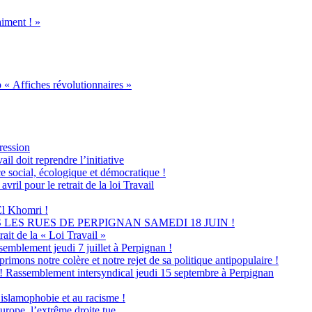
iment ! »
 « Affiches révolutionnaires »
ression
l doit reprendre l’initiative
ce social, écologique et démocratique !
l pour le retrait de la loi Travail
 El Khomri !
LES RUES DE PERPIGNAN SAMEDI 18 JUIN !
ait de la « Loi Travail »
semblement jeudi 7 juillet à Perpignan !
ns notre colère et notre rejet de sa politique antipopulaire !
» ! Rassemblement intersyndical jeudi 15 septembre à Perpignan
islamophobie et au racisme !
pe, l’extrême droite tue