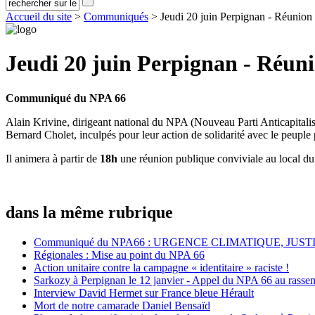
Accueil du site
>
Communiqués
> Jeudi 20 juin Perpignan - Réunion (
Jeudi 20 juin Perpignan - Réun
Communiqué du NPA 66
Alain Krivine, dirigeant national du NPA (Nouveau Parti Anticapitalist
Bernard Cholet, inculpés pour leur action de solidarité avec le peuple 
Il animera à partir de
18h
une réunion publique conviviale au local 
dans la même rubrique
Communiqué du NPA66 : URGENCE CLIMATIQUE, JUST
Régionales : Mise au point du NPA 66
Action unitaire contre la campagne « identitaire » raciste !
Sarkozy à Perpignan le 12 janvier - Appel du NPA 66 au rasse
Interview David Hermet sur France bleue Hérault
Mort de notre camarade Daniel Bensaïd