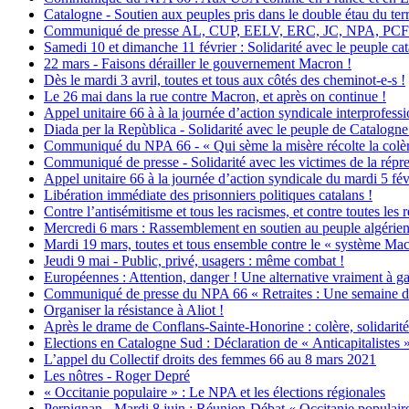
Catalogne - Soutien aux peuples pris dans le double étau du terr
Communiqué de presse AL, CUP, EELV, ERC, JC, NPA, PCF : Pour
Samedi 10 et dimanche 11 février : Solidarité avec le peuple cat
22 mars - Faisons dérailler le gouvernement Macron !
Dès le mardi 3 avril, toutes et tous aux côtés des cheminot-e-s !
Le 26 mai dans la rue contre Macron, et après on continue !
Appel unitaire 66 à à la journée d’action syndicale interprofessi
Diada per la Repùblica - Solidarité avec le peuple de Catalogn
Communiqué du NPA 66 - « Qui sème la misère récolte la colè
Communiqué de presse - Solidarité avec les victimes de la répres
Appel unitaire 66 à la journée d’action syndicale du mardi 5 fév
Libération immédiate des prisonniers politiques catalans !
Contre l’antisémitisme et tous les racismes, et contre toutes les 
Mercredi 6 mars : Rassemblement en soutien au peuple algérie
Mardi 19 mars, toutes et tous ensemble contre le « système Mac
Jeudi 9 mai - Public, privé, usagers : même combat !
Européennes : Attention, danger ! Une alternative vraiment à ga
Communiqué de presse du NPA 66 « Retraites : Une semaine d
Organiser la résistance à Aliot !
Après le drame de Conflans-Sainte-Honorine : colère, solidarit
Elections en Catalogne Sud : Déclaration de « Anticapitalistes 
L’appel du Collectif droits des femmes 66 au 8 mars 2021
Les nôtres - Roger Depré
« Occitanie populaire » : Le NPA et les élections régionales
Perpignan - Mardi 8 juin : Réunion-Débat « Occitanie populaire