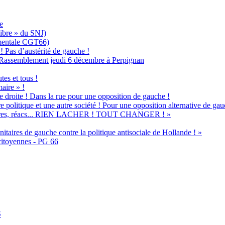
e
Libre » du SNJ)
ementale CGT66)
 ! Pas d’austérité de gauche !
 ! Rassemblement jeudi 6 décembre à Perpignan
es et tous !
aire » !
e droite ! Dans la rue pour une opposition de gauche !
e politique et une autre société ! Pour une opposition alternative de gau
, affaires, réacs... RIEN LACHER ! TOUT CHANGER ! »
itaires de gauche contre la politique antisociale de Hollande ! »
citoyennes - PG 66
S