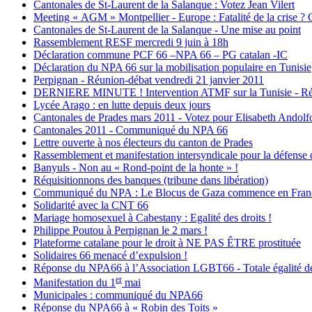
Cantonales de St-Laurent de la Salanque : Votez Jean Vilert
Meeting « AGM » Montpellier - Europe : Fatalité de la crise ? Q
Cantonales de St-Laurent de la Salanque - Une mise au point
Rassemblement RESF mercredi 9 juin à 18h
Déclaration commune PCF 66 –NPA 66 – PG catalan -IC
Déclaration du NPA 66 sur la mobilisation populaire en Tunisie
Perpignan - Réunion-débat vendredi 21 janvier 2011
DERNIERE MINUTE ! Intervention ATMF sur la Tunisie - Réu
Lycée Arago : en lutte depuis deux jours
Cantonales de Prades mars 2011 - Votez pour Elisabeth Andolf
Cantonales 2011 - Communiqué du NPA 66
Lettre ouverte à nos électeurs du canton de Prades
Rassemblement et manifestation intersyndicale pour la défense d
Banyuls - Non au « Rond-point de la honte » !
Réquisitionnons des banques (tribune dans libération)
Communiqué du NPA : Le Blocus de Gaza commence en Franc
Solidarité avec la CNT 66
Mariage homosexuel à Cabestany : Egalité des droits !
Philippe Poutou à Perpignan le 2 mars !
Plateforme catalane pour le droit à NE PAS ÊTRE prostituée
Solidaires 66 menacé d’expulsion !
Réponse du NPA66 à l’Association LGBT66 - Totale égalité des
er
Manifestation du 1
mai
Municipales : communiqué du NPA66
Réponse du NPA66 à « Robin des Toits »